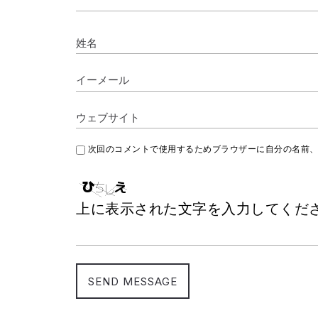
次回のコメントで使用するためブラウザーに自分の名前
上に表示された文字を入力してくだ