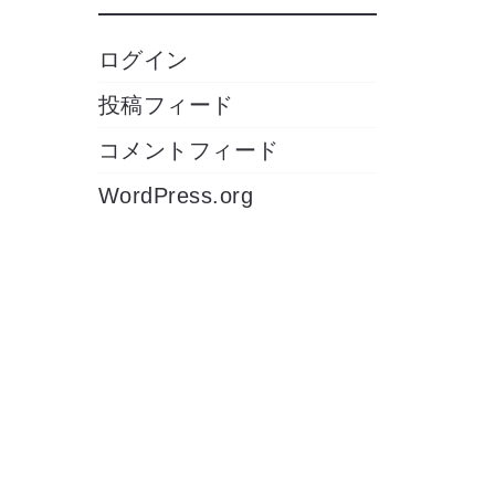
ログイン
投稿フィード
コメントフィード
WordPress.org