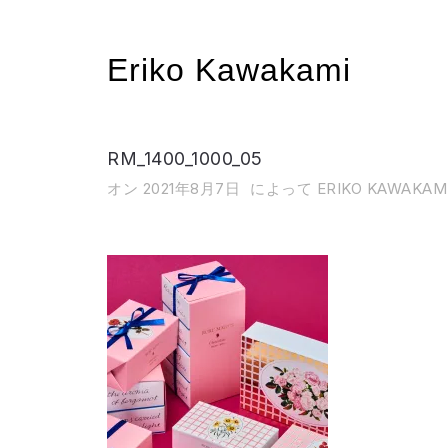
Eriko Kawakami
RM_1400_1000_05
オン 2021年8月7日
によって ERIKO KAWAKAM