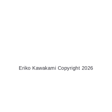
Eriko Kawakami Copyright 2026